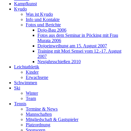
Kampfkunst
Kyudo
Was ist Kyudo
Info und Kontakte
Fotos und Berichte
Dojo-Bau 2006
Fotos aus dem Seminar in Pöcking mit Frau
Murata 2006
Dojoeinweihung am 15. August 2007
Training mit Mori Sensei vom 12.-17. August
2007
Neujahrsschießen 2010
Leichtathletik
Kinder
Erwachsene
Schwimmen
Ski
Winter
Team
Tennis
Termine & News
Mannschaften
Mitgliedschaft & Gastspieler
Platzordnung
Sponsoren