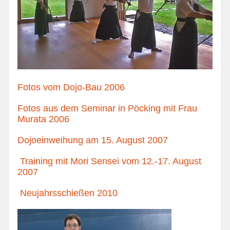
Fotos vom Dojo-Bau 2006
Fotos aus dem Seminar in Pöcking mit Frau
Murata 2006
Dojoeinweihung am 15. August 2007
Training mit Mori Sensei vom 12.-17. August
2007
Neujahrsschießen 2010